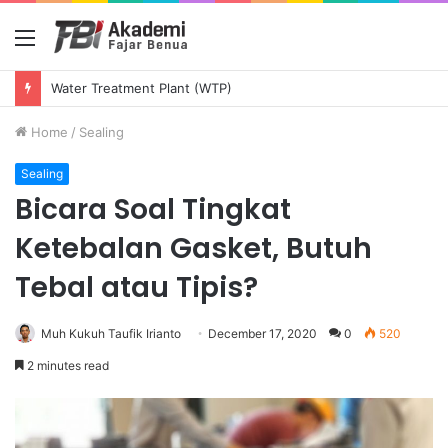
Menu
Water Treatment Plant (WTP)
Home
/
Sealing
Sealing
Bicara Soal Tingkat
Ketebalan Gasket, Butuh
Tebal atau Tipis?
Muh Kukuh Taufik Irianto
December 17, 2020
0
520
2 minutes read