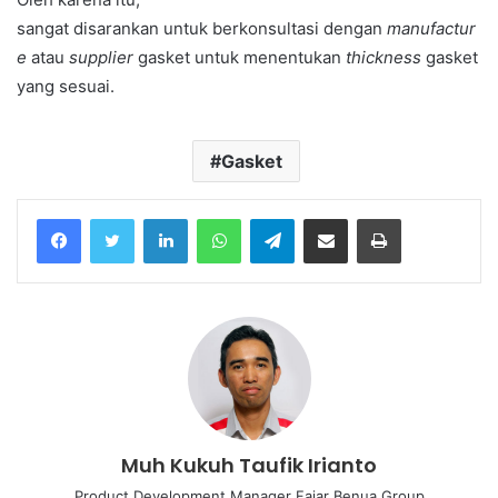
sangat disarankan untuk berkonsultasi dengan
manufactur
e
atau
supplier
gasket untuk menentukan
thickness
gasket
yang sesuai.
Gasket
Facebook
Twitter
LinkedIn
WhatsApp
Telegram
Share via Email
Print
Muh Kukuh Taufik Irianto
Product Development Manager Fajar Benua Group