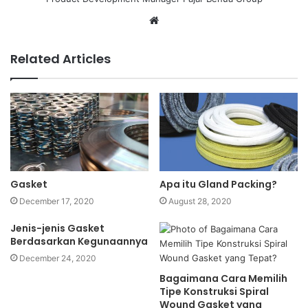
W
e
b
Related Articles
s
i
t
e
Gasket
Apa itu Gland Packing?
December 17, 2020
August 28, 2020
Jenis-jenis Gasket
Berdasarkan Kegunaannya
December 24, 2020
Bagaimana Cara Memilih
Tipe Konstruksi Spiral
Wound Gasket yang