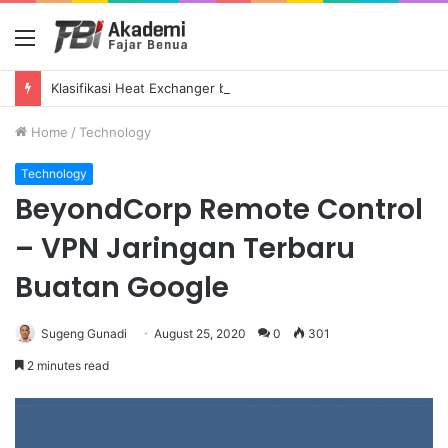
Menu
Klasifikasi Heat Exchanger berdasarkan Konfigurasi Aliran (Flow Configuration)
Home
/
Technology
Technology
BeyondCorp Remote Control
– VPN Jaringan Terbaru
Buatan Google
Sugeng Gunadi
August 25, 2020
0
301
2 minutes read