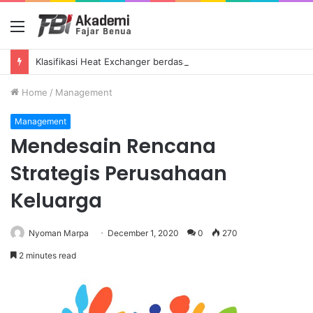
Menu
Klasifikasi Heat Exchanger berdasarkan Konfigurasi Aliran (Flow Configuration)
Home
/
Management
Management
Mendesain Rencana
Strategis Perusahaan
Keluarga
Nyoman Marpa
December 1, 2020
0
270
2 minutes read